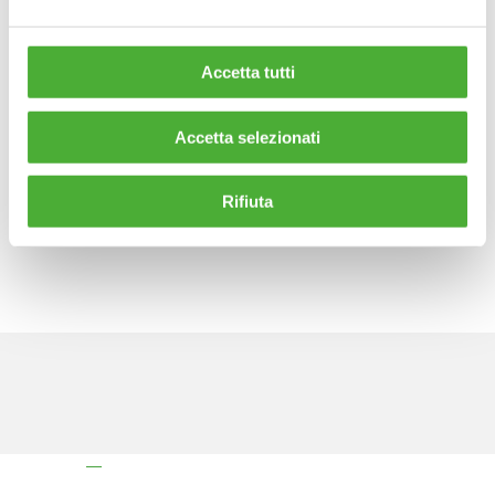
panorama dei programmi
europei partecipando ad oltre
140 progetti
in qualità di
Accetta tutti
coordinatore
o partner.
Accetta selezionati
Scopri di più
sui
progetti
attualmente
in corso
Rifiuta