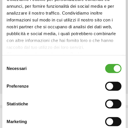
Il pacchetto di servizi
annunci, per fornire funzionalità dei social media e per
integrati per le PMI
analizzare il nostro traffico. Condividiamo inoltre
informazioni sul modo in cui utilizzi il nostro sito con i
Ambiente Italia supporta la
nostri partner che si occupano di analisi dei dati web,
tua azienda nel raggiungere
pubblicità e social media, i quali potrebbero combinarle
i principali obiettivi di
con altre informazioni che hai fornito loro o che hanno
performance ambientali
raccolto dal tuo utilizzo dei loro servizi.
con soluzioni dedicate per
Clicca qui per leggere la nostra Cookie
ridurre i consumi e gli
Policy: https://www.ambienteitalia.it/informativa-cookie/
Selezione
impatti
delle tue attività
Necessari
del
Chiudendo il banner continui la navigazione con i soli
consenso
cookie strettamente necessari al funzionamento delsito
Preferenze
web
Statistiche
Ambiente Italia si è distinta nel
Marketing