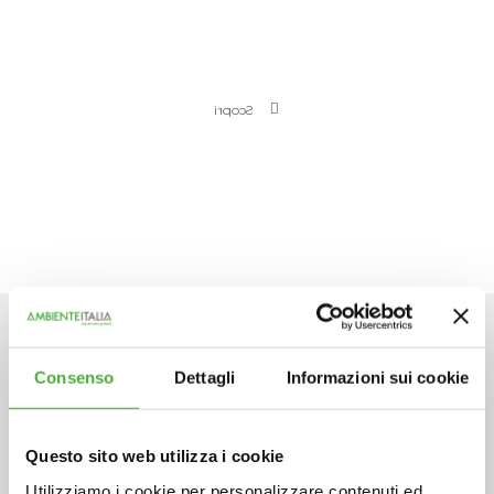
ESG
Scopri
Consenso
Dettagli
Informazioni sui cookie
Impresa
Sostenibile
Questo sito web utilizza i cookie
Utilizziamo i cookie per personalizzare contenuti ed