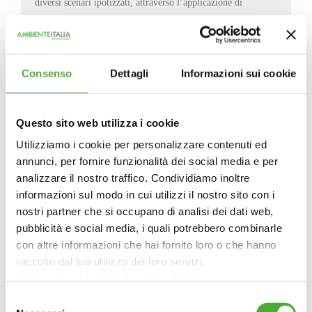
diversi scenari ipotizzati, attraverso l’applicazione di
strumenti di Analisi del Ciclo di Vita (Life Cycle
Assessement – LCA)
Consenso
Dettagli
Informazioni sui cookie
Questo sito web utilizza i cookie
Utilizziamo i cookie per personalizzare contenuti ed
Attività svolte:
annunci, per fornire funzionalità dei social media e per
analizzare il nostro traffico. Condividiamo inoltre
informazioni sul modo in cui utilizzi il nostro sito con i
Per l’esecuzione del servizio Ambiente Italia ha svolto le
nostri partner che si occupano di analisi dei dati web,
seguenti attività:
pubblicità e social media, i quali potrebbero combinarle
con altre informazioni che hai fornito loro o che hanno
raccolto dal tuo utilizzo dei loro servizi.
Clicca qui per leggere la nostra Cookie
Identificazione di tecnologie o soluzioni
Policy: https://www.ambienteitalia.it/informativa-cookie/
gestionali innovative
per la gestione dei rifiuti
Selezione
urbani in corso di sperimentazione o applicazione