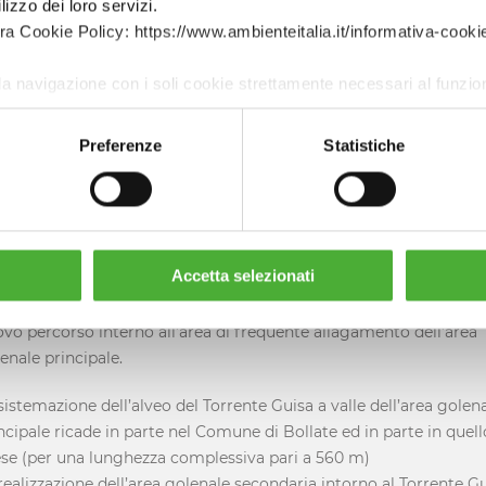
lizzo dei loro servizi.
dio di Impatto Ambientale ha preso in considerazione il quadro
tra Cookie Policy: https://www.ambienteitalia.it/informativa-cooki
grammatico e vincolistico, gli usi del suolo attuali e previsti,
etazione flora e fauna, l’accessibilità al sito, la qualità dell’aria e i
la navigazione con i soli cookie strettamente necessari al funzi
ma sonoro; gli impatti potenziali sono stati individuati e descritti
 riferimento sia alla fase di cantiere sia alla fase di esercizio.
Preferenze
Statistiche
lo specifico la realizzazione dell’area golenale principale a sinistr
grafica del Torrente Guisa (per una superficie pari a 110.000 m² 
volume massimo di invaso pari a 155.000 m³ nell’area a frequen
agamento e pari a 135.000 m³ nell’area a raro allagamento) ricad
Accetta selezionati
te nel Comune di Bollate ed in parte in quello di Garbagnate
anese, e quindi la deviazione del Torrente Guisa con creazione di
vo percorso interno all’area di frequente allagamento dell’area
enale principale.
sistemazione dell’alveo del Torrente Guisa a valle dell’area golen
ncipale ricade in parte nel Comune di Bollate ed in parte in quell
se (per una lunghezza complessiva pari a 560 m)
realizzazione dell’area golenale secondaria intorno al Torrente G