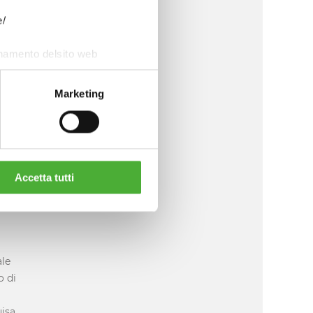
e/
l
onamento delsito web
Marketing
a
per
te
e in
Accetta tutti
 un
ale
o di
uisa