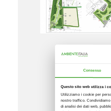
I
L’i
Consenso
d’A
sin
Questo sito web utilizza i c
vo
Utilizziamo i cookie per perso
del
nostro traffico. Condividiamo 
com
di analisi dei dati web, pubbl
un’