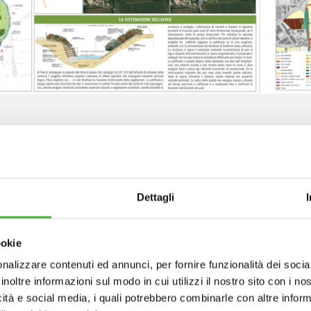
l progetto:
ntervento, proposto da EXPO 2015 SPA nell’ambito del progetto 
Dettagli
cqua, consiste nella realizzazione di un’area golenale principale 
istra orografica del torrente per una superficie pari a 110.000 mq
ookie
3
lume
massimo di invaso pari a 155.000 m
, e nella sistemazione
nalizzare contenuti ed annunci, per fornire funzionalità dei socia
l’alveo del torrente a valle dell’area golenale per una lunghezza
inoltre informazioni sul modo in cui utilizzi il nostro sito con i n
plessiva di 560 metri. È inoltre stata prevista la realizzazione di
icità e social media, i quali potrebbero combinarle con altre inform
area golenale secondaria per una superficie pari a 17.000 mq. Lo