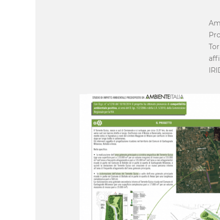
Amb
Pro
Tor
aff
IRI