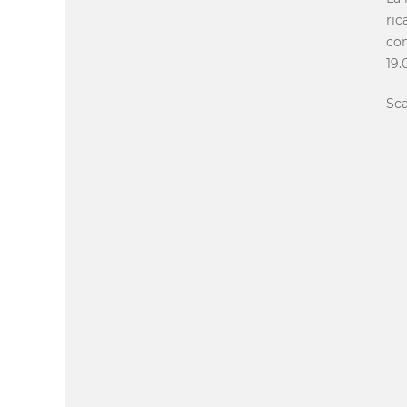
ric
com
19.
Sc