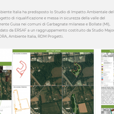
iente Italia ha predisposto lo Studio di Impatto Ambientale del
getto di riqualificazione e messa in sicurezza della valle del
rente Guisa nei comuni di Garbagnate milanese e Bollate (MI),
idato da ERSAF a un raggruppamento costituito da Studio Majo
DRA, Ambiente Italia, RDM Progetti.