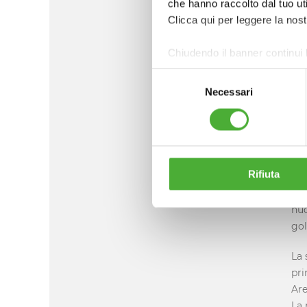
che hanno raccolto dal tuo uti
Stu
Clicca qui per leggere la nos
pro
veg
Chiudendo il banner continui 
cli
con
Selezione
Necessari
del
consenso
Nel
oro
un 
all
Rifiuta
par
Mil
nuo
gol
La 
pri
Are
La 