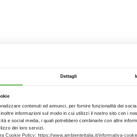
I
yright ©) 2023 di AMBIENTE ITALIA SRL o dei suoi fornitori. Tutti i diritti sono
me modificato dalla legge di conversione 21 maggio 2004 n. 128, le opere presen
osizione del pubblico, il noleggio e il prestito, la pubblica esecuzione e la diff
 171-ter, 174-bis e 174-ter della legge 633/1941.
Dettagli
ione dei testi stessi.
to d’autore dovranno essere presentate in forma scritta e inviate al rappresen
ookie
nalizzare contenuti ed annunci, per fornire funzionalità dei socia
inoltre informazioni sul modo in cui utilizzi il nostro sito con i n
icità e social media, i quali potrebbero combinarle con altre inform
lizzo dei loro servizi.
tra Cookie Policy: https://www.ambienteitalia.it/informativa-cooki