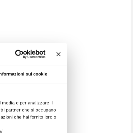
 riservati ai titolari ai sensi di legge.
ti su questo sito hanno assolto gli obblighi derivanti dalla
usione senza l’autorizzazione del titolare dei diritti.
Informazioni sui cookie
tante incaricato da AMBIENTE ITALIA SRL al seguente
l media e per analizzare il
ostri partner che si occupano
azioni che hai fornito loro o
e/