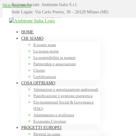
Ragione Sociale: Ambiente Italia S.r.l.
Skip to content
Sede Legale: Via Carlo Poerio, 39 – 20129 Milano (MI)
Codice fiscale: 14325870963
Partita Iva: 14325870963
Note Legali
aiuser
2026-04-08T14:54:03+02:00
HOME
R.E.A. 2775022
CHI SIAMO
Ufficio Registro Imprese: Milano
Il nostro team
ambit.srl@pecimprese.it
La nostra storia
La sostenibilità in numeri
RIASSETTO SOCIETARIO
Partnership e associazioni
Clienti
Note Legali
Nel mese di agosto 2025, Ambiente Italia Srl ha costituito una nuova soc
Certificazioni
stata posta in liquidazione. La new.co. Ambiente Italia Srl è quindi subent
COSA OFFRIAMO
struttura struttura organizzativa.
Valutazioni e autorizzazioni ambientali
Pianificazione e gestione energetica
INFORMATIVE E CONSENSI
Environmental Social & Governance
(ESG)
Informativa CLIENTI sul trattamento dei dati
Adattamento e resilienza
Informativa FORNITORI sul trattamento dei dati
Economia Circolare
PROGETTI EUROPEI
Privacy Policy del sito www.ambienteitalia.it
Progetti in corso