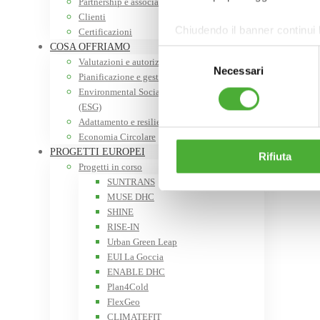
Partnership e associazioni
Clienti
eM.: info@ambienteitalia.it
Chiudendo il banner continui 
Certificazioni
COSA OFFRIAMO
Selezione
Ambiente Italia
Valutazioni e autorizzazioni ambientali
Necessari
del
Pianificazione e gestione energetica
consenso
Environmental Social & Governance
Laura Conti
(ESG)
CEO
Adattamento e resilienza
Economia Circolare
Teresa Freixo Santos
PROGETTI EUROPEI
Direttore Tecnico Ambiente Italia
Rifiuta
Progetti in corso
SUNTRANS
MUSE DHC
SHINE
RISE-IN
Urban Green Leap
EUI La Goccia
ENABLE DHC
Sede Centrale,
Plan4Cold
Amministrativa e Legale
FlexGeo
Via Carlo Poerio, 39
CLIMATEFIT