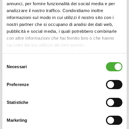
annunci, per fornire funzionalità dei social media e per
Le nostre aree di Consulenza
analizzare il nostro traffico. Condividiamo inoltre
informazioni sul modo in cui utilizzi il nostro sito con i
nostri partner che si occupano di analisi dei dati web,
pubblicità e social media, i quali potrebbero combinarle
con altre informazioni che hai fornito loro o che hanno
raccolto dal tuo utilizzo dei loro servizi.
Servizi di advisory alle imprese impegnate nella
Clicca qui per leggere la nostra Cookie
green e nella circular economy
Policy: https://www.ambienteitalia.it/informativa-cookie/
Selezione
Necessari
del
Chiudendo il banner continui la navigazione con i soli
consenso
Circular Economy e LCA
cookie strettamente necessari al funzionamento delsito
Preferenze
web
Etichette e certificazioni di prodotto
Statistiche
Marketing