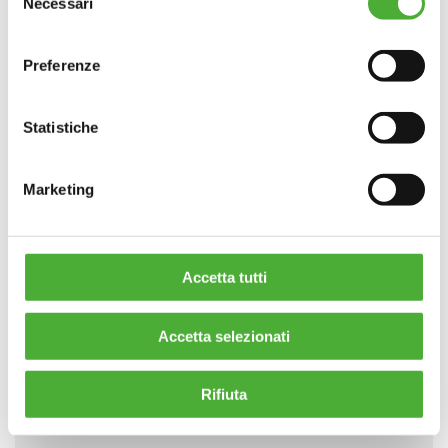
Necessari
del
Energy Efficiency First: l’UE mette l’efficienza
Chiudendo il banner continui la navigazione con i soli
consenso
energetica al primo posto
cookie strettamente necessari al funzionamento delsito
Leggi tutto
Preferenze
web
Statistiche
ADVISORY
Marketing
Sostenibilità: le imprese virtuose si distinguono nel
nuovo scenario normativo europeo
Leggi tutto
Accetta tutti
Accetta selezionati
ADVISORY
Rifiuta
Ambiente Italia e Carborea insieme per le aziende