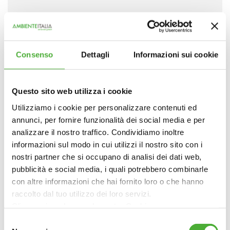
Ambiente Italia entra a far parte del gruppo
Montana
Leggi tutto
Consenso
Dettagli
Informazioni sui cookie
Questo sito web utilizza i cookie
ADVISORY
Utilizziamo i cookie per personalizzare contenuti ed
annunci, per fornire funzionalità dei social media e per
analizzare il nostro traffico. Condividiamo inoltre
Verso una filiera sostenibile del pomodoro
informazioni sul modo in cui utilizzi il nostro sito con i
confezionato
Leggi tutto
nostri partner che si occupano di analisi dei dati web,
pubblicità e social media, i quali potrebbero combinarle
con altre informazioni che hai fornito loro o che hanno
raccolto dal tuo utilizzo dei loro servizi.
ADVISORY
Clicca qui per leggere la nostra Cookie
Policy: https://www.ambienteitalia.it/informativa-cookie/
Selezione