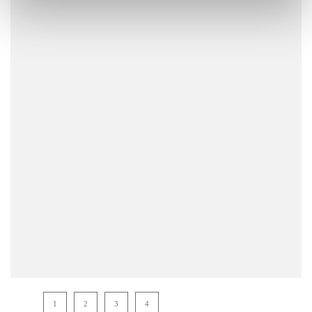
Net Zero
Leggi tutto
ADVISORY
Ambiente Italia partecipa all’Alleanza per il Clima
del Comune di Milano
Leggi tutto
1
2
3
4