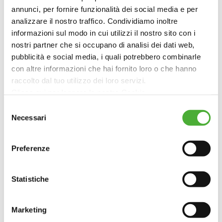
STUDI PER LA DEFINIZIONE DI
annunci, per fornire funzionalità dei social media e per
PRODUCT CATEGORY RULES (PCR)
analizzare il nostro traffico. Condividiamo inoltre
informazioni sul modo in cui utilizzi il nostro sito con i
nostri partner che si occupano di analisi dei dati web,
sulla base delle
necessità
pubblicità e social media, i quali potrebbero combinarle
specifiche del settore di riferimento
con altre informazioni che hai fornito loro o che hanno
raccolto dal tuo utilizzo dei loro servizi.
Clicca qui per leggere la nostra Cookie
Policy: https://www.ambienteitalia.it/informativa-cookie/
Selezione
Necessari
del
Chiudendo il banner continui la navigazione con i soli
REALIZZAZIONE DI LCA
consenso
cookie strettamente necessari al funzionamento delsito
COMPARATIVE
Preferenze
web
per individuare la soluzione con i
minori impatti
e la
maggiore
Statistiche
efficienza
Marketing