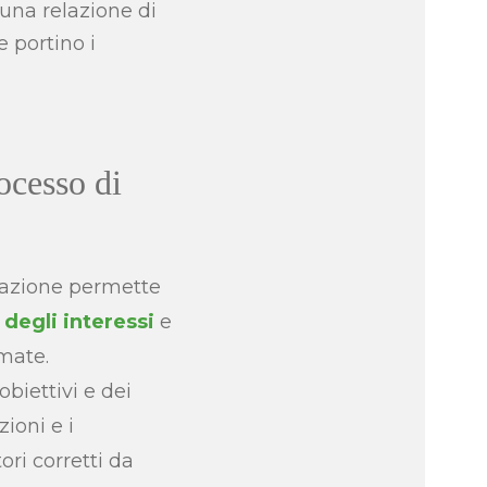
una relazione di
 portino i
ocesso di
ttazione permette
a
degli interessi
e
rmate.
biettivi e dei
ioni e i
ori corretti da