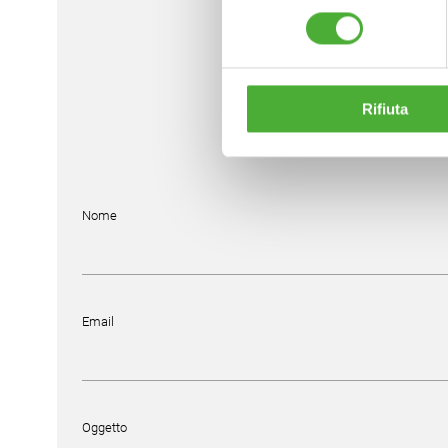
consenso
Cont
Rifiuta
Nome
Email
Oggetto