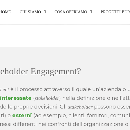
HOME
CHI SIAMO
COSA OFFRIAMO
PROGETTI EUR
keholder Engagement?
è il processo attraverso il quale un’azienda o
ment
 interessate
(
) nella definizione o nell’a
stakeholder
delle proprie decisioni. Gli
possono esse
stakeholder
i) o
esterni
(ad esempio, clienti, fornitori, comuni
essi differenti nei confronti dell’organizzazione o 