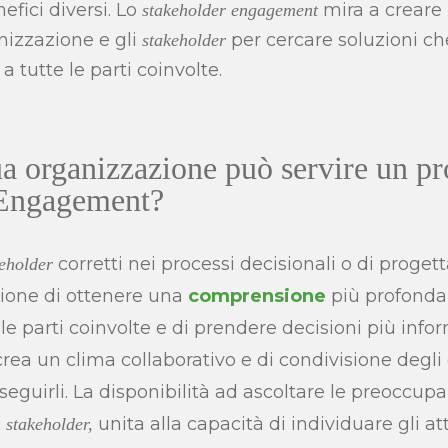
fici diversi. Lo
mira a creare 
stakeholder engagement
nizzazione e gli
per cercare soluzioni che
stakeholder
a tutte le parti coinvolte.
ua organizzazione può servire un pr
 Engagement?
corretti nei processi decisionali o di proge
eholder
zione di ottenere una
comprensione
più profond
le parti coinvolte e di prendere decisioni più info
ea un clima collaborativo e di condivisione degli o
eguirli. La disponibilità ad ascoltare le preoccupaz
i
unita alla capacità di individuare gli att
stakeholder,