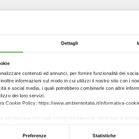
E PROCESSI
PERCOR
I percorsi di
co-de
e diverse modalità di
(co-implementazio
Dettagli
e
co-progetta
lder
nelle di
stakeholder
condivisione
, di
interesse e il l
ookie
a per supportare la
determinati proget
nalizzare contenuti ed annunci, per fornire funzionalità dei socia
ia per verificare la
approccio che cons
inoltre informazioni sul modo in cui utilizzi il nostro sito con i n
icità e social media, i quali potrebbero combinarle con altre inform
uzioni proposte.
dovranno essere di
lizzo dei loro servizi.
nella pianificazion
tra Cookie Policy: https://www.ambienteitalia.it/informativa-cooki
di progetti o servi
la navigazione con i soli cookie strettamente necessari al funzi
econom
Preferenze
Statistiche