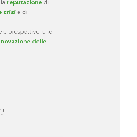
 la
reputazione
di
 crisi
e di
e e prospettive, che
nnovazione delle
a?