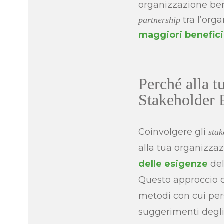
organizzazione bene
tra l’orga
partnership
maggiori benefici
Perché alla t
Stakeholder
Coinvolgere gli
stak
alla tua organizza
delle esigenze
del
Questo approccio cr
metodi con cui pers
suggerimenti degl