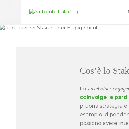
Skip
to
content
Cos’è lo Sta
Lo
stakeholder engage
coinvolge le parti
propria strategia e 
esempio, dipendent
possono avere inter