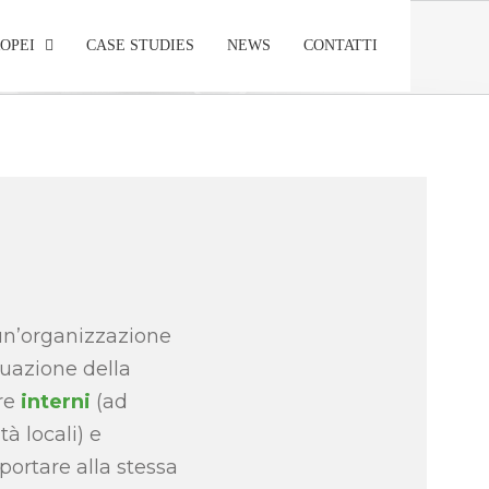
OPEI
CASE STUDIES
NEWS
CONTATTI
Home
/
Stakeholder Engagement
 un’organizzazione
ttuazione della
re
interni
(ad
tà locali) e
portare alla stessa