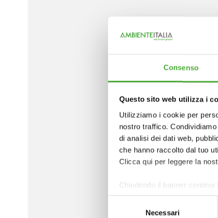
STAKEHOLDER ENGAGEMENT 
PARTECIPATIVI
Ambiente Italia analizza e definisce l
Consenso
interazione con ciascuno degli
stakeho
soluzioni
e percorsi di ingaggio e
Questo sito web utilizza i c
comunicazione
e di
relazione
, si
Utilizziamo i cookie per perso
costruzione di un consenso condiviso, s
nostro traffico. Condividiamo 
di analisi dei dati web, pubbl
solidità e l’accettabilità delle sol
che hanno raccolto dal tuo uti
Clicca qui per leggere la nos
Chiudendo il banner continui 
Selezione
Necessari
del