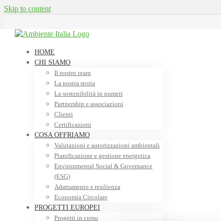
Skip to content
HOME
CHI SIAMO
Il nostro team
La nostra storia
aiuser
La sostenibilità in numeri
Partnership e associazioni
Clienti
Certificazioni
COSA OFFRIAMO
Farima Forouzandeh
Valutazioni e autorizzazioni ambientali
Pianificazione e gestione energetica
Ingegnere ambientale con una laurea magistrale presso il Politecn
Environmental Social & Governance
valutazioni del ciclo di vita, è coinvolta principalmente nelle dich
(ESG)
Adattamento e resilienza
Economia Circolare
Torna al Team
PROGETTI EUROPEI
Progetti in corso