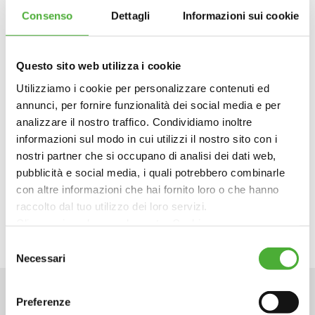
Torna al Team
Consenso
Dettagli
Informazioni sui cookie
Questo sito web utilizza i cookie
Utilizziamo i cookie per personalizzare contenuti ed
annunci, per fornire funzionalità dei social media e per
analizzare il nostro traffico. Condividiamo inoltre
Facebook
Twitter
LinkedI
informazioni sul modo in cui utilizzi il nostro sito con i
nostri partner che si occupano di analisi dei dati web,
pubblicità e social media, i quali potrebbero combinarle
con altre informazioni che hai fornito loro o che hanno
raccolto dal tuo utilizzo dei loro servizi.
Clicca qui per leggere la nostra Cookie
Policy: https://www.ambienteitalia.it/informativa-cookie/
Selezione
Necessari
del
Chiudendo il banner continui la navigazione con i soli
consenso
cookie strettamente necessari al funzionamento delsito
Preferenze
web