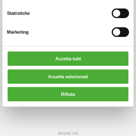
Sede Centrale,
Amministrativa e Legale
Statistiche
Via Carlo Poerio, 39
20129 Milano (MI)
Marketing
Sede Locale Veneto
Via degli Alpini, 6
31030 Carbonera TV
info@ambienteitalia.it
Accetta tutti
+39 (02) 277 441
Accetta selezionati
Note Legali
Privacy Policy
Rifiuta
Cookie Policy
SEGUICI SU