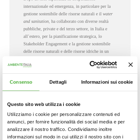
internazionale ed emergenza, in particolare per la
gestione sostenibile delle risorse naturali e il
water
and sanitation
, ha collaborato con diverse realtà
pubbliche, private e del terzo settore, in Italia e
all’estero, per la pianificazione strategica, lo
Stakeholder Engagement e la gestione sostenibile
delle risorse naturali e delle risorse idriche in un
quadro di cambiamenti climatici. Tra il 2012 e il
2018 è stata referente italiana
freshwater
per il
WWF European Alpine Programme. In Ambiente
Italia coordina l’area
Resilienza e Adattamento
ai
Consenso
Dettagli
Informazioni sui cookie
Cambiamenti Climatici, seguendo i temi legati alla
biodiversità, alla rigenerazione urbana e del
Questo sito web utilizza i cookie
territorio, all’uso delle
Nature-Based Solutions
e dei
servizi ecosistemici per l’adattamento al
Utilizziamo i cookie per personalizzare contenuti ed
cambiamento climatico.
annunci, per fornire funzionalità dei social media e per
analizzare il nostro traffico. Condividiamo inoltre
informazioni sul modo in cui utilizzi il nostro sito con i