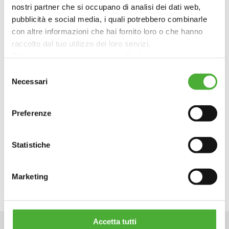
nostri partner che si occupano di analisi dei dati web,
pubblicità e social media, i quali potrebbero combinarle
Torna al Team
con altre informazioni che hai fornito loro o che hanno
raccolto dal tuo utilizzo dei loro servizi.
Clicca qui per leggere la nostra Cookie
Policy: https://www.ambienteitalia.it/informativa-cookie/
Selezione
Necessari
del
Chiudendo il banner continui la navigazione con i soli
consenso
cookie strettamente necessari al funzionamento delsito
Facebook
Twitter
LinkedI
Preferenze
web
Statistiche
Marketing
Accetta tutti