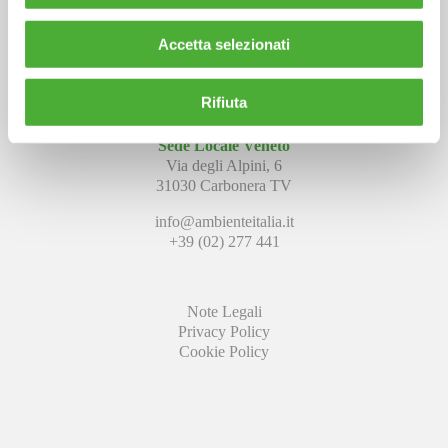
Accetta selezionati
Sede Centrale,
Amministrativa e Legale
Via Carlo Poerio, 39
Rifiuta
20129 Milano (MI)
Sede Locale Veneto
Via degli Alpini, 6
31030 Carbonera TV
info@ambienteitalia.it
+39 (02) 277 441
Note Legali
Privacy Policy
Cookie Policy