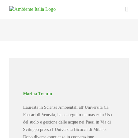
Skip
to
content
Marina Trentin
Laureata in Scienze Ambientali all’Università Ca’
Foscari di Venezia, ha conseguito un master in Uso
del suolo e gestione delle acque nei Paesi in Via di
Sviluppo presso l’Università Bicocca di Milano.
Dopo diverse esperienze in cooperazione