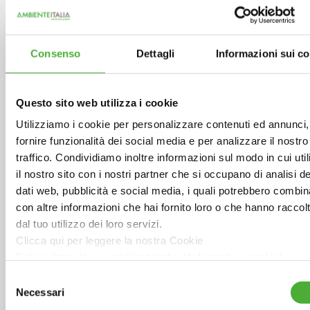
Greenscape CE
PV4Plants
CASE STUDIES
Consenso
Dettagli
Informazioni sui c
NEWS
CONTATTI
Questo sito web utilizza i cookie
Utilizziamo i cookie per personalizzare contenuti ed annunci,
fornire funzionalità dei social media e per analizzare il nostro
traffico. Condividiamo inoltre informazioni sul modo in cui util
il nostro sito con i nostri partner che si occupano di analisi de
aiuser
dati web, pubblicità e social media, i quali potrebbero combin
con altre informazioni che hai fornito loro o che hanno raccol
dal tuo utilizzo dei loro servizi.
Clicca qui per leggere la nostra Cookie
Policy: https://www.ambienteitalia.it/informativa-cookie/
Selezione
Simona Canzanelli
Chiudendo il banner continui la navigazione con i soli cookie
Necessari
del
Laureata in Scienze Ambientali presso l’Università di
strettamente necessari al funzionamento delsito web