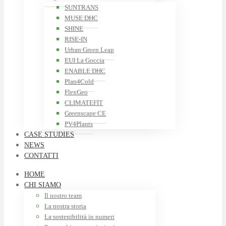
SUNTRANS
MUSE DHC
SHINE
RISE-IN
Urban Green Leap
EUI La Goccia
ENABLE DHC
Plan4Cold
FlexGeo
CLIMATEFIT
Greenscape CE
PV4Plants
CASE STUDIES
NEWS
CONTATTI
HOME
CHI SIAMO
Il nostro team
La nostra storia
La sostenibilità in numeri