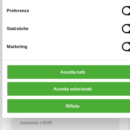
consenso
Venezia nel 1998. Dal 1998 al 2005 ha lavorato per
Preferenze
conto di Arianna sas e poi con Ambiente Italia Srl
occupandosi di riconversione ecologica dei cicli di
produzione, valutazioni d’impatto ambientale e
due
Statistiche
diligence
, sistemi di gestione ambientale e analisi
ambientale del ciclo di vita dei prodotti. Si è occupata
Marketing
in modo particolare del supporto alla certificazione
ambientale e della sicurezza di impianti di produzione
di energia da fonti rinnovabili (eolico) e dello sviluppo
di sistemi di gestione ambientale EMAS per molte
Accetta tutti
Pubbliche Amministrazioni. Dal 2010 è Valutatore
qualificata per i sistemi di gestione ambientale e
successivamente ha operato nelle verifiche ispettive per
Accetta selezionati
conto dell’ente di certificazione RINA Spa. Dal 2011 è
RSPP per il codice ATECO 4. Responsabile e Project
Rifiuta
Manager per l’area relativa alle politiche di prodotto di
Ambiente Italia, di cui è anche Responsabile
Ambientale e RSPP.